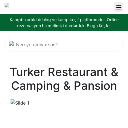
Kampbu artık bir blog ve kamp keşif platformudur. Online
rezervasyon hizmetimizi durdurduk.
Blogu Keşfet
Nereye gidiyorsun?
Turker Restaurant &
Camping & Pansion