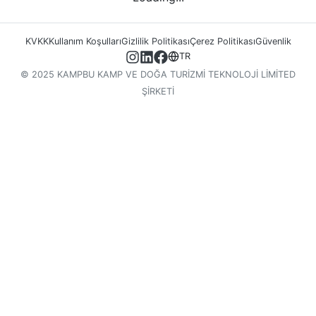
KVKK
Kullanım Koşulları
Gizlilik Politikası
Çerez Politikası
Güvenlik
TR
© 2025 KAMPBU KAMP VE DOĞA TURİZMİ TEKNOLOJİ LİMİTED
ŞİRKETİ