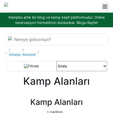
Kampbu artık bir blog ve kamp keşif platformudur. Online
rezervasyon hizmetimizi durdurduk.
Blogu Keşfet
Nereye gidiyorsun?
...
Antalya
Korkuteli
Filtrele
Kamp Alanları
Kamp Alanları
Loading...