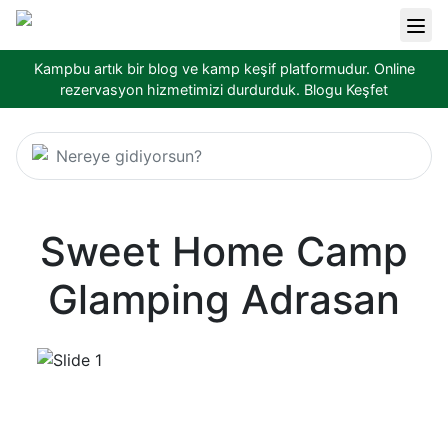
Kampbu artık bir blog ve kamp keşif platformudur. Online
rezervasyon hizmetimizi durdurduk.
Blogu Keşfet
Nereye gidiyorsun?
Sweet Home Camp
Glamping Adrasan