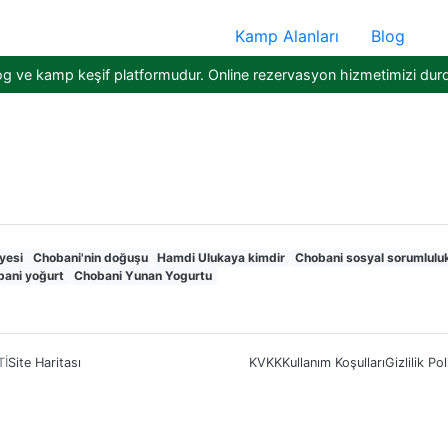
Kamp Alanları
Blog
og ve kamp keşif platformudur. Online rezervasyon hizmetimizi dur
yesi
Chobani'nin doğuşu
Hamdi Ulukaya kimdir
Chobani sosyal sorumlulu
bani yoğurt
Chobani Yunan Yogurtu
Tİ
Site Haritası
KVKK
Kullanım Koşulları
Gizlilik Pol