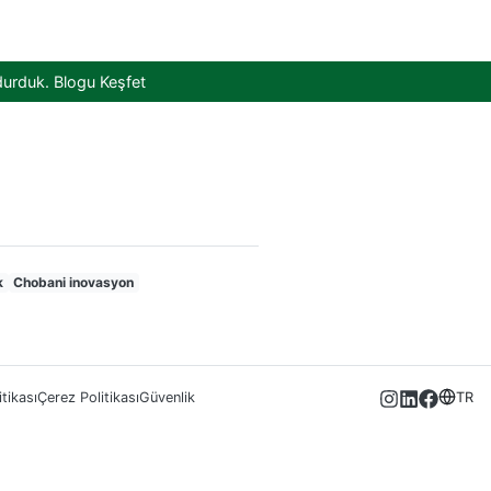
durduk.
Blogu Keşfet
k
Chobani inovasyon
itikası
Çerez Politikası
Güvenlik
TR