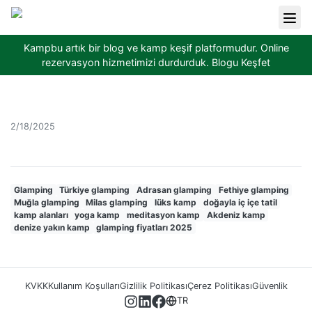
Kampbu artık bir blog ve kamp keşif platformudur. Online
rezervasyon hizmetimizi durdurduk.
Blogu Keşfet
2/18/2025
Glamping
Türkiye glamping
Adrasan glamping
Fethiye glamping
Muğla glamping
Milas glamping
lüks kamp
doğayla iç içe tatil
kamp alanları
yoga kamp
meditasyon kamp
Akdeniz kamp
denize yakın kamp
glamping fiyatları 2025
KVKK
Kullanım Koşulları
Gizlilik Politikası
Çerez Politikası
Güvenlik
TR