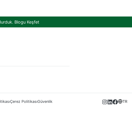
durduk.
Blogu Keşfet
itikası
Çerez Politikası
Güvenlik
TR