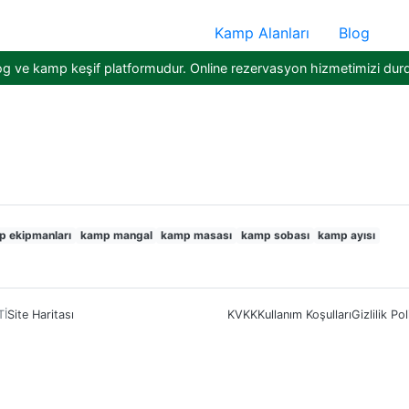
Kamp Alanları
Blog
og ve kamp keşif platformudur. Online rezervasyon hizmetimizi dur
 ekipmanları
kamp mangal
kamp masası
kamp sobası
kamp ayısı
Tİ
Site Haritası
KVKK
Kullanım Koşulları
Gizlilik Pol