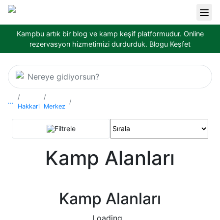
Kampbu artık bir blog ve kamp keşif platformudur. Online
rezervasyon hizmetimizi durdurduk.
Blogu Keşfet
Nereye gidiyorsun?
...
Hakkari
Merkez
Filtrele
Kamp Alanları
Kamp Alanları
Loading...