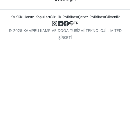
KVKK
Kullanım Koşulları
Gizlilik Politikası
Çerez Politikası
Güvenlik
TR
© 2025 KAMPBU KAMP VE DOĞA TURİZMİ TEKNOLOJİ LİMİTED
ŞİRKETİ