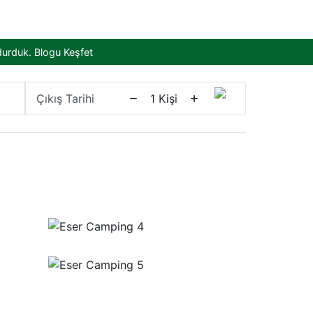
durduk.
Blogu Keşfet
Çıkış Tarihi
1
Kişi