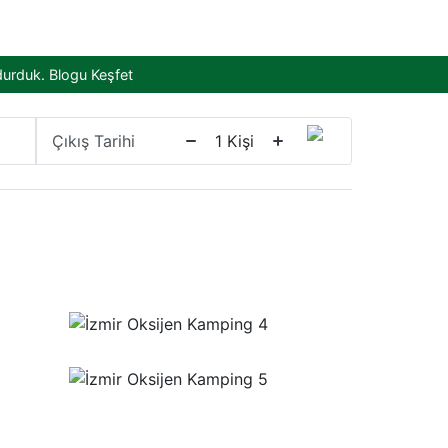
durduk.
Blogu Keşfet
Çıkış Tarihi
1
Kişi