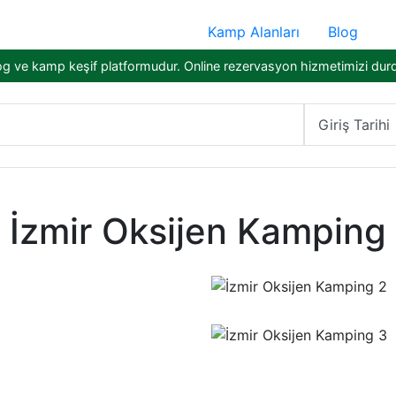
Kamp Alanları
Blog
og ve kamp keşif platformudur. Online rezervasyon hizmetimizi dur
Giriş Tarihi
İzmir Oksijen Kamping