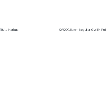
Tİ
Site Haritası
KVKK
Kullanım Koşulları
Gizlilik Pol