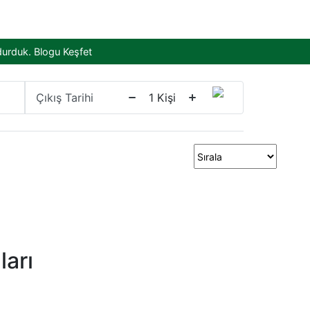
durduk.
Blogu Keşfet
Çıkış Tarihi
1
Kişi
arı