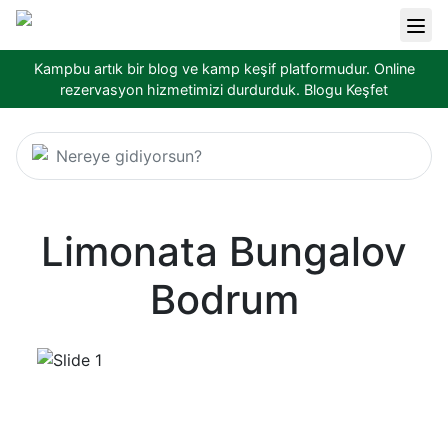
Kampbu artık bir blog ve kamp keşif platformudur. Online
rezervasyon hizmetimizi durdurduk.
Blogu Keşfet
Nereye gidiyorsun?
Limonata Bungalov
Bodrum