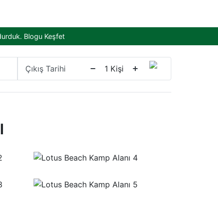
durduk.
Blogu Keşfet
Çıkış Tarihi
1
Kişi
ı