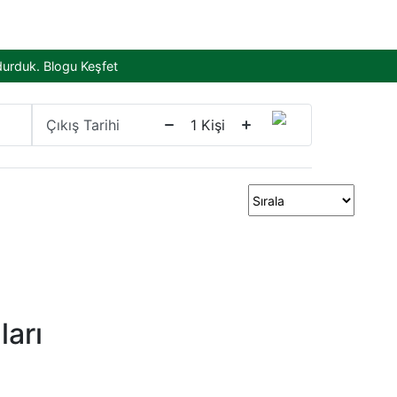
durduk.
Blogu Keşfet
Çıkış Tarihi
1
Kişi
arı