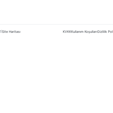
Tİ
Site Haritası
KVKK
Kullanım Koşulları
Gizlilik Pol