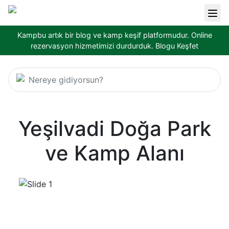
Kampbu artık bir blog ve kamp keşif platformudur. Online
rezervasyon hizmetimizi durdurduk.
Blogu Keşfet
Nereye gidiyorsun?
Yeşilvadi Doğa Park
ve Kamp Alanı