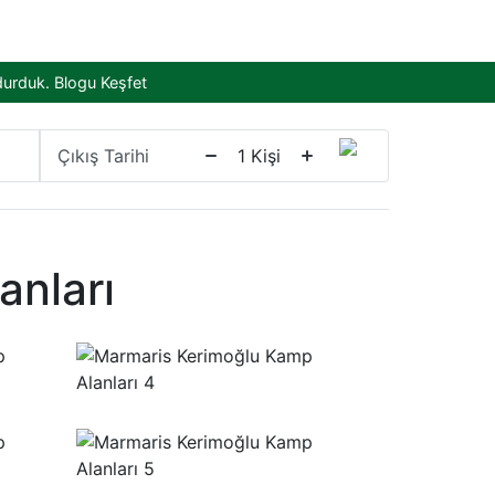
durduk.
Blogu Keşfet
Çıkış Tarihi
1
Kişi
anları