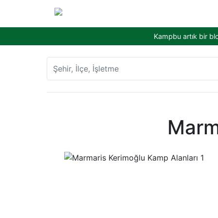
Kampbu artık bir bl
Marma