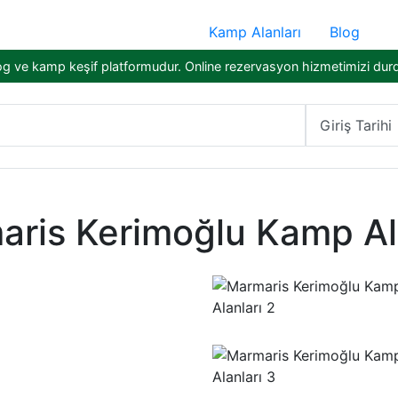
Kamp Alanları
Blog
og ve kamp keşif platformudur. Online rezervasyon hizmetimizi dur
Giriş Tarihi
ris Kerimoğlu Kamp Al