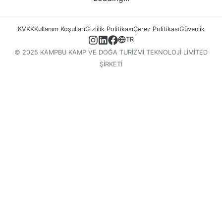
KVKK
Kullanım Koşulları
Gizlilik Politikası
Çerez Politikası
Güvenlik
TR
© 2025 KAMPBU KAMP VE DOĞA TURİZMİ TEKNOLOJİ LİMİTED
ŞİRKETİ