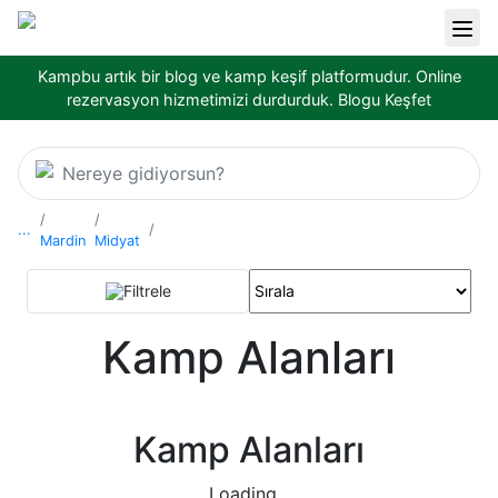
Kampbu artık bir blog ve kamp keşif platformudur. Online
rezervasyon hizmetimizi durdurduk.
Blogu Keşfet
Nereye gidiyorsun?
...
Mardin
Midyat
Filtrele
Kamp Alanları
Kamp Alanları
Loading...