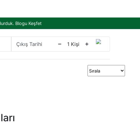
durduk.
Blogu Keşfet
Çıkış Tarihi
1
Kişi
arı