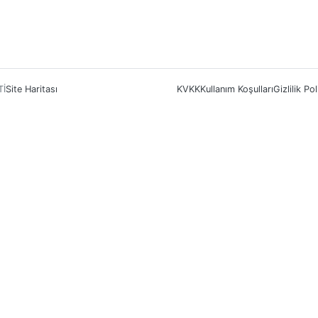
Tİ
Site Haritası
KVKK
Kullanım Koşulları
Gizlilik Pol