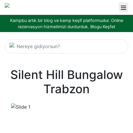
Kampbu artık bir blog ve kamp keşif platformudur. Online
rezervasyon hizmetimizi durdurduk.
Blogu Keşfet
Nereye gidiyorsun?
Silent Hill Bungalow
Trabzon