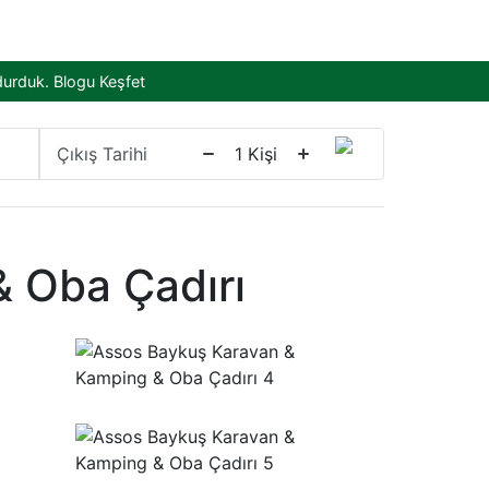
durduk.
Blogu Keşfet
Çıkış Tarihi
1
Kişi
 Oba Çadırı