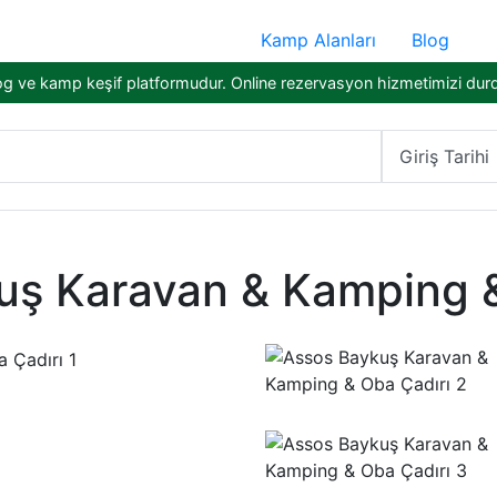
Kamp Alanları
Blog
og ve kamp keşif platformudur. Online rezervasyon hizmetimizi dur
Giriş Tarihi
uş Karavan & Kamping &