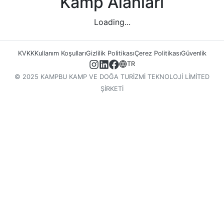
Kamp Alanları
Loading...
KVKK
Kullanım Koşulları
Gizlilik Politikası
Çerez Politikası
Güvenlik
TR
© 2025 KAMPBU KAMP VE DOĞA TURİZMİ TEKNOLOJİ LİMİTED
ŞİRKETİ