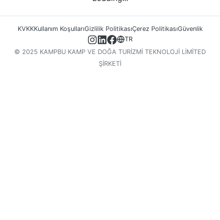
KVKK
Kullanım Koşulları
Gizlilik Politikası
Çerez Politikası
Güvenlik
TR
© 2025 KAMPBU KAMP VE DOĞA TURİZMİ TEKNOLOJİ LİMİTED
ŞİRKETİ