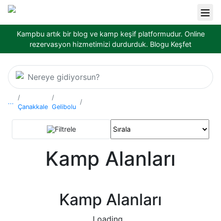
Kampbu artık bir blog ve kamp keşif platformudur. Online
rezervasyon hizmetimizi durdurduk.
Blogu Keşfet
Nereye gidiyorsun?
...
Çanakkale
Gelibolu
Filtrele
Kamp Alanları
Kamp Alanları
Loading...