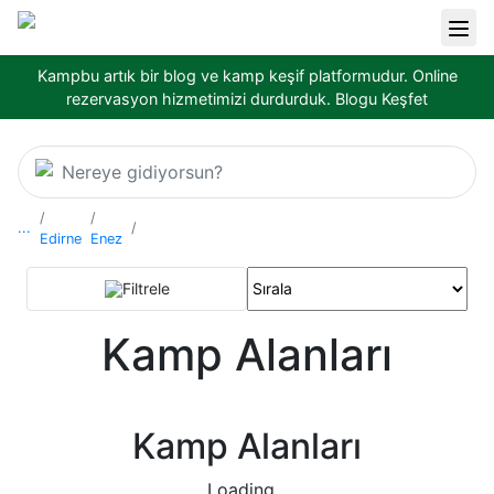
Kampbu artık bir blog ve kamp keşif platformudur. Online
rezervasyon hizmetimizi durdurduk.
Blogu Keşfet
Nereye gidiyorsun?
...
Edirne
Enez
Filtrele
Kamp Alanları
Kamp Alanları
Loading...