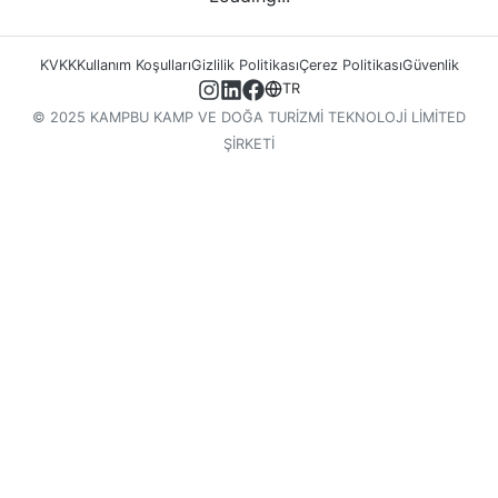
KVKK
Kullanım Koşulları
Gizlilik Politikası
Çerez Politikası
Güvenlik
TR
© 2025 KAMPBU KAMP VE DOĞA TURİZMİ TEKNOLOJİ LİMİTED
ŞİRKETİ